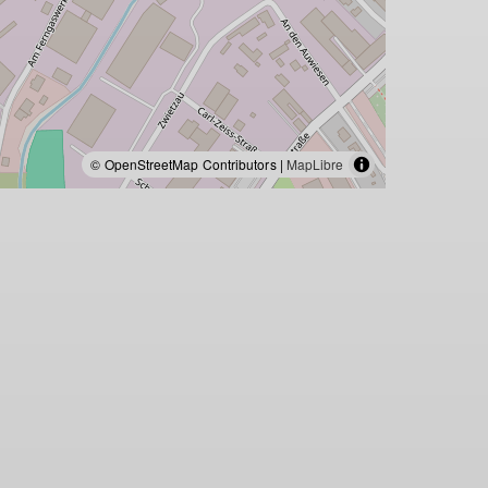
© OpenStreetMap Contributors |
MapLibre