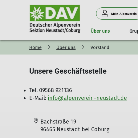
Mein.Alpenverein
Über uns
Gru
Home
Über uns
Vorstand
Unsere Sektion
Wandern
Vorteile
Strecken
Seniorenwanderungen
Geschichte
Unsere Geschäftsstelle
Tel. 09568 921136
E-Mail:
info@alpenverein-neustadt.de
Bachstraße 19
96465 Neustadt bei Coburg