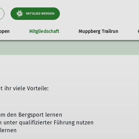
MITGLIED WERDEN
ppen
Mitgliedschaft
Muppberg Trailrun
Versicherung
Vorstand
MTB
Feier Jubiläum 75 Jahre 2023
Satzung
MTB Junioren
Fotos
Ehrenamt
Mitglied werden
Winterspor
 ihr viele Vorteile:
 um den Bergsport lernen
 unter qualifizierter Führung nutzen
lernen