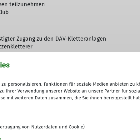
isen teilzunehmen
Club
tigter Zugang zu den DAV-Kletteranlagen
zenkletterer
ies
Vereins, der für die Vereinbarkeit von Bergsport und N
ng zum Fachübungsleiter oder Trainer
zu personalisieren, Funktionen für soziale Medien anbieten zu k
 Pflege des alpinen Wegenetzes
zu Ihrer Verwendung unserer Website an unsere Partner für sozi
ltung der Alpenvereinshütten
se mit weiteren Daten zusammen, die Sie ihnen bereitgestellt ha
in einem der vielen Bereiche der Sektionsarbeit
ertragung von Nutzerdaten und Cookie)
g