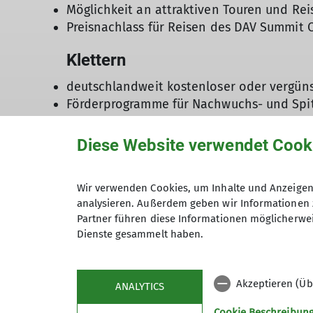
Möglichkeit an attraktiven Touren und Re
Preisnachlass für Reisen des DAV Summit 
Klettern
deutschlandweit kostenloser oder vergüns
Förderprogramme für Nachwuchs- und Spit
Selbst aktiv werden
Diese Website verwendet Cook
ideelle und finanzielle Unterstützung des 
Möglichkeit einer qualifizierten Ausbildu
Wir verwenden Cookies, um Inhalte und Anzeigen 
Einsatz auf Umweltbaustellen und bei der
analysieren. Außerdem geben wir Informationen 
Mithilfe bei der Sanierung und Instandha
Partner führen diese Informationen möglicherwei
bei Interesse ehrenamtliches Engagement 
Dienste gesammelt haben.
Akzeptieren (Üb
ANALYTICS
Cookie Beschreibun