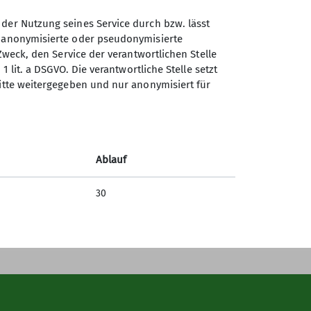
 der Nutzung seines Service durch bzw. lässt
n anonymisierte oder pseudonymisierte
Sektion Neustadt/Coburg des
Zweck, den Service der verantwortlichen Stelle
Deutschen Alpenvereins e.V.
1 lit. a DSGVO. Die verantwortliche Stelle setzt
ritte weitergegeben und nur anonymisiert für
Bachstraße 19
96465 Neustadt
Telefon +499568921136
Ablauf
Kontakt
30