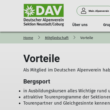
Mein.Alpenverein
Über uns
Gru
Home
Mitgliedschaft
Vorteile
Unsere Sektion
Wandern
Vorteile
Strecken
Seniorenwanderungen
Geschichte
Vorteile
Als Mitglied im Deutschen Alpenverein habt
Bergsport
in Ausbildungskursen alles Wichtige rund
attraktive Tourenprogramme der Sektionen
Tourenpartner und Gleichgesinnte kennen