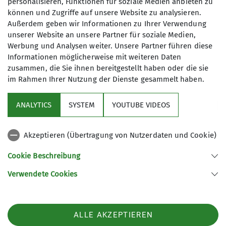
personalisieren, Funktionen für soziale Medien anbieten zu
können und Zugriffe auf unsere Website zu analysieren.
Außerdem geben wir Informationen zu Ihrer Verwendung
Beiträge
unserer Website an unsere Partner für soziale Medien,
Werbung und Analysen weiter. Unsere Partner führen diese
Ihr seht hier die Liste mit den moderaten
Informationen möglicherweise mit weiteren Daten
Beiträgen der Sektion Neustadt bei Coburg.
zusammen, die Sie ihnen bereitgestellt haben oder die sie
im Rahmen Ihrer Nutzung der Dienste gesammelt haben.
Mehr erfahren
ANALYTICS
SYSTEM
YOUTUBE VIDEOS
Akzeptieren (Übertragung von Nutzerdaten und Cookie)
Cookie Beschreibung
Verwendete Cookies
Sektion Neustadt/Coburg des Deutschen Alpenvereins e.V.
Bachstraße 19
96465 Neustadt
Telefon +499568921136
ALLE AKZEPTIEREN