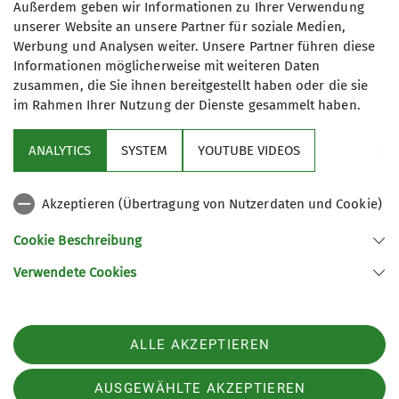
Außerdem geben wir Informationen zu Ihrer Verwendung
oder Handy: 0176/92136923
unserer Website an unsere Partner für soziale Medien,
Werbung und Analysen weiter. Unsere Partner führen diese
Informationen möglicherweise mit weiteren Daten
zusammen, die Sie ihnen bereitgestellt haben oder die sie
Anmeldung bis
im Rahmen Ihrer Nutzung der Dienste gesammelt haben.
17.04.2026
ANALYTICS
SYSTEM
YOUTUBE VIDEOS
Akzeptieren (Übertragung von Nutzerdaten und Cookie)
Cookie Beschreibung
Verwendete Cookies
Sektion Neustadt/Coburg des Deutschen Alpenvereins e.V.
Bachstraße 19
96465 Neustadt
Telefon +499568921136
ALLE AKZEPTIEREN
Kontakt
AUSGEWÄHLTE AKZEPTIEREN