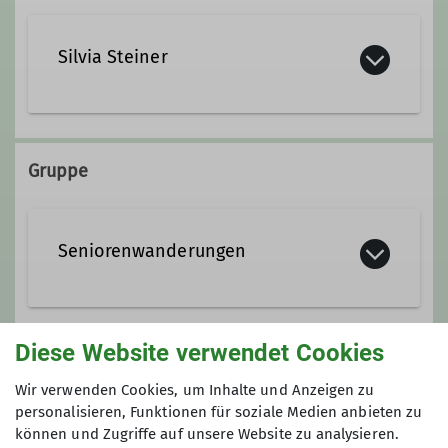
Silvia Steiner
03675 / 804659
Gruppe
0176 / 92136923
Seniorenwanderungen
Diese Website verwendet Cookies
Anmeldung
Wir verwenden Cookies, um Inhalte und Anzeigen zu
Wir bitten um Anmeldung bis Freitag, 17. April
personalisieren, Funktionen für soziale Medien anbieten zu
können und Zugriffe auf unsere Website zu analysieren.
2026 bei Silvia Steiner unter Tel. 03675/804659