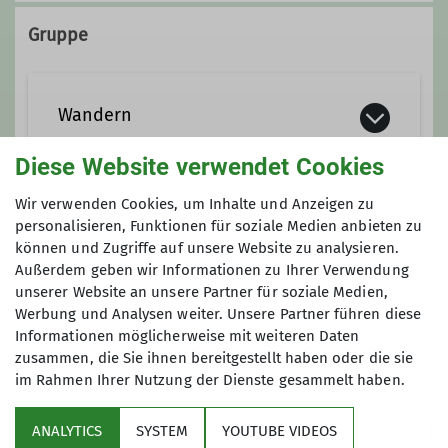
09568/1553
0171-1279706
Gruppe
Wandern
Diese Website verwendet Cookies
Wir verwenden Cookies, um Inhalte und Anzeigen zu
personalisieren, Funktionen für soziale Medien anbieten zu
Anmeldung
können und Zugriffe auf unsere Website zu analysieren.
Außerdem geben wir Informationen zu Ihrer Verwendung
Anmeldung bei Robert Matzke bis 06.02.26
unserer Website an unsere Partner für soziale Medien,
unter 09568/1553 oder 0171-1279706
Werbung und Analysen weiter. Unsere Partner führen diese
Informationen möglicherweise mit weiteren Daten
zusammen, die Sie ihnen bereitgestellt haben oder die sie
Anmeldung bis
im Rahmen Ihrer Nutzung der Dienste gesammelt haben.
06.02.2026
ANALYTICS
SYSTEM
YOUTUBE VIDEOS