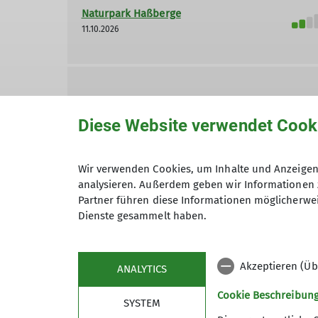
Naturpark Haßberge
11.10.2026
Nebelwanderung
08.11.2026
Diese Website verwendet Cook
Wir verwenden Cookies, um Inhalte und Anzeigen 
analysieren. Außerdem geben wir Informationen 
Eierpunschwanderung
Partner führen diese Informationen möglicherwei
30.12.2026
Dienste gesammelt haben.
Akzeptieren (Üb
ANALYTICS
Cookie Beschreibun
SYSTEM