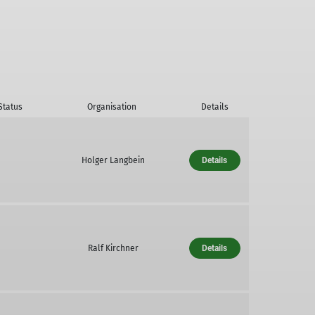
Status
Organisation
Details
Holger Langbein
Details
Ralf Kirchner
Details