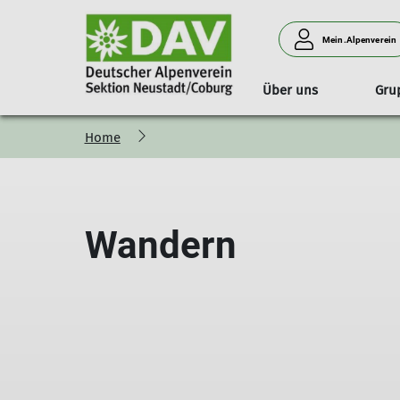
Mein.Alpenverein
Über uns
Gru
Home
Unsere Sektion
Wandern
Vorteile
Strecken
Seniorenwanderungen
Geschichte
Wandern